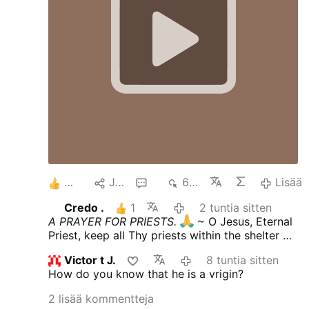
4
Jaa
4
637
Lisää
Credo .
1
2 tuntia sitten
A PRAYER FOR PRIESTS.
~ O Jesus, Eternal
Priest, keep all Thy priests within the shelter of
Thy Sacred Heart, where none may harm them.
Victor t J.
8 tuntia sitten
~ Keep unstained their anointed hands, which
How do you know that he is a vrigin?
daily touch Thy Sacred Body. ~ Keep unsullied
their lips purpled with Thy Precious Blood. ~
2 lisää kommentteja
Keep pure and unearthly their hearts sealed