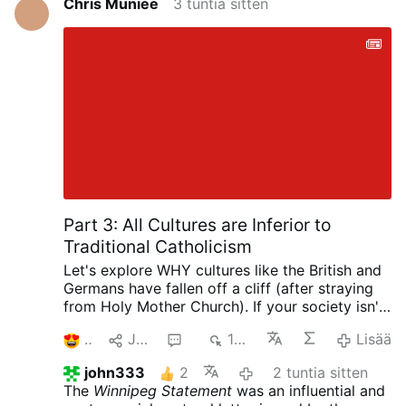
Chris Muniee
3 tuntia sitten
helmikuussa 2026, että luostari suljetaan
sisarten korkean iän, vähenevän jäsenmäärän ja
uusien kutsumusten puuttumisen vuoksi.
Paavi
Johannes Paavali II vieraili luostarissa
yksityisesti vuonna 1985.
Liègen hiippakunnan
mukaan paikalle kehitetään parhaillaan uutta
ekologista, sosiaalista ja hengellistä hanketta
yhteistyössä Orvalin luostarin ja muiden
paikallisten kumppaneiden kanssa.
Kuva: ©
Diocèse de Liège,
AI käännös
Part 3: All Cultures are Inferior to
Traditional Catholicism
Let's explore WHY cultures like the British and
Germans have fallen off a cliff (after straying
from Holy Mother Church). If your society isn't
Catholic, then it is
patently inferior
.
2
Jaa
1
198
Lisää
john333
2
2 tuntia sitten
The
Winnipeg Statement
was an influential and