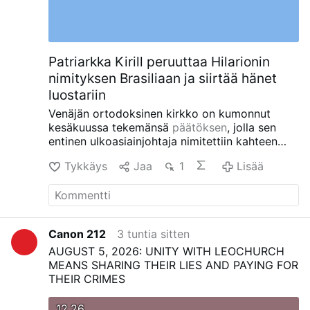
tähistatakse „Amoris laetitia“ kümnendat
aastapäeva. Selles ekshortatsioonis kasutab
paavst Franciscus korduvalt abielu „ideaali“
keelt, kritiseerides …
Lisää
Patriarkka Kirill peruuttaa Hilarionin
nimityksen Brasiliaan ja siirtää hänet
luostariin
Venäjän ortodoksinen kirkko on kumonnut
kesäkuussa tekemänsä
päätöksen
, jolla sen
entinen ulkoasiainjohtaja nimitettiin kahteen
venäläis-ortodoksiseen seurakuntaan Etelä-
Tykkäys
Jaa
1
Lisää
Brasiliassa.
Sen sijaan patriarkka Kirill on
nimittänyt 60-vuotiaan Hilarionin Ristin
korotuksen luostariin Moskovan lähelle.
Uusin
nimitys seuraa sarjaa kiistoja, joihin tämä
aikoinaan vaikutusvaltainen kirkon diplomaatti
Canon 212
3 tuntia sitten
on ollut osallisena.
Toukokuussa Tšekin poliisi
AUGUST 5, 2026: UNITY WITH LEOCHURCH
pidätti Hilarionin Karlovy Varyssa tutkittuaan
MEANS SHARING THEIR LIES AND PAYING FOR
hänen autonsa ja löydettyään neljä astiaa,
THEIR CRIMES
joissa oli valkoista jauhetta. Tšekin
viranomaiset tunnistivat aineen myöhemmin
kokaiiniksi. Hilarion vapautettiin ilman syytteitä
12.26