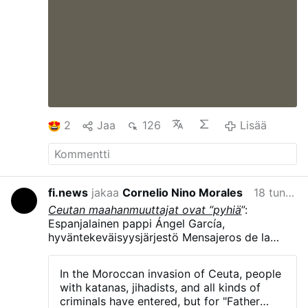
2
Jaa
126
Lisää
fi.news
jakaa
Cornelio Nino Morales
18 tuntia sitten
Ceutan maahanmuuttajat ovat ”pyhiä
”:
Espanjalainen pappi Ángel García,
hyväntekeväisyysjärjestö Mensajeros de la
Pazin perustaja, kuvaili Ceutaan saapuneita
maahanmuuttajia ”pyhiksi”, koska he olivat
In the Moroccan invasion of Ceuta, people
pysyneet rauhallisina vaikeissa olosuhteissa.
with katanas, jihadists, and all kinds of
Puhuttuaan laSexta-televisiokanavalle
criminals have entered, but for "Father
Ceutassa 3. elokuuta pappi totesi, että monet