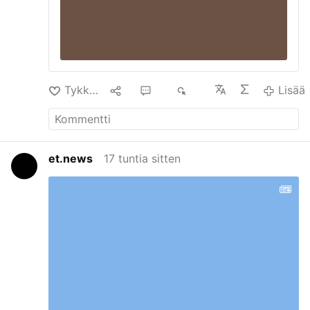
Tykkäys
9
26
4 t.
Lisää
et.news
17 tuntia sitten