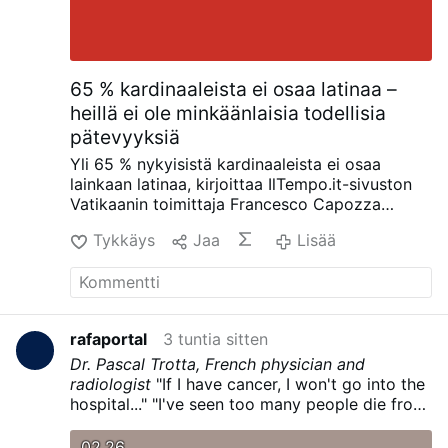
65 % kardinaaleista ei osaa latinaa –
heillä ei ole minkäänlaisia todellisia
pätevyyksiä
Yli 65 % nykyisistä kardinaaleista ei osaa
lainkaan latinaa, kirjoittaa IlTempo.it-sivuston
Vatikaanin toimittaja Francesco Capozza
Facebookissa (4. elokuuta): ”Tämä on
Tykkäys
Jaa
Lisää
Bergoglion (paavi Franciscuksen) äärimmäisen
vakava perintö: hän on antanut kirkolle
kardinaaleja, jotka ovat tietämättömiä, joilla ei
ole todellisia pätevyyksiä tai ansioita ja jotka
eivät ole tietoisia siitä, että latina on kirkon
rafaportal
3 tuntia sitten
virallinen kieli.”
Luku kuulostaa uskottavalta,
Dr. Pascal Trotta, French physician and
mutta Capozza ei julkaise mitään asiakirjoja
radiologist
"If I have cancer, I won't go into the
sen tueksi. Hän kertoo tehneensä tutkimusta
hospital..."
"I've seen too many people die from
useiden kuukausien ajan ja ottaneensa yhteyttä
chemotherapy..."
"I would fast for 30 days..."
"I
seminaareihin, yliopistoihin, uskonnollisiin
would stop working..."
yhteisöihin ja muihin tahoihin.
Capozza lisää,
02.26