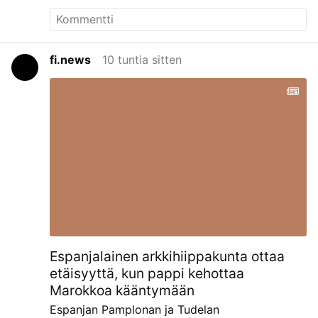
with the sublime marks of Thy glorious
priesthood. ~ Let Thy holy love surround them
and shield them from the world's contagion. ~
Bless their labors with abundant fruit, and may
fi.news
10 tuntia sitten
the souls to whom they have ministered here
below be their joy and consolation and in
Heaven their beautiful and everlasting crown. ~
Amen. ~ O Mary, Queen of the clergy, pray for
us, and obtain for us a number of holy priests.
~ Source: Catholic Prayers. TAN Books &
Publishers Page 83.
Espanjalainen arkkihiippakunta ottaa
etäisyyttä, kun pappi kehottaa
Marokkoa kääntymään
Espanjan Pamplonan ja Tudelan