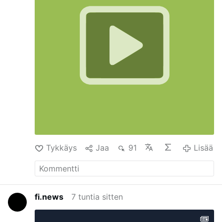
provokatsiooni ohver.
Hilarion oli juba 2024.
aastal eemaldatud Budapesti ja Ungari
metropoliidi ametist, kui endine meessoost
assistent süüdistas teda homoseksuaalses
väärkäitumises ja rahalistes eeskirjade
rikkumistes. Süüdistustega kaasnesid väited, et
Hilarion elas luksuslikku elu …
Lisää
Tykkäys
Jaa
91
Lisää
fi.news
7 tuntia sitten