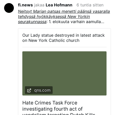
fi.news
jakaa
Lea Hofmann
6 tuntia sitten
Neitsyt Marian patsas menetti päänsä vasaralla
tehdyssä hyökkäyksessä New Yorkin
seurakunnassa
: 1. elokuuta varhain aamulla
Neitsyt Marian patsas St. Ritan kirkossa Long
Island Cityssä, New Yorkissa, tuhottiin
Our Lady statue destroyed in latest attack
vasaralla, minkä seurauksena se menetti
on New York Catholic church
päänsä ja putosi jalustaltaan. Poliisi tutkii
tapausta. Brooklynin hiippakunnan mukaan
kyseessä on neljäs seurakuntaa kohdannut
vandalismitapaus vuodesta 2024 lähtien.
qns.com
Hate Crimes Task Force
investigating fourth act of