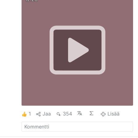
kahden päivän kuluttua, mutta tutkinta jatkuu
edelleen. Hän kiistää kaiken osallisuuden ja
sanoo olevansa provokaation uhri.
Hilarion oli
jo erotettu Budapestin ja Unkarin metropoliitin
virasta vuonna 2024 sen jälkeen, kun entinen
miespuolinen avustaja syytti häntä
homoseksuaalisesta väärinkäytöksestä ja
taloudellisista väärinkäytöksistä …
Lisää
1
Jaa
354
Lisää