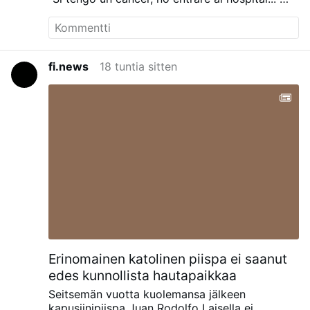
"He visto demasiadas personas morir de la
quimioterapia..."
"Ayunaría durante 30 días..."
"Dejaría de trabajar..."
fi.news
18 tuntia sitten
Erinomainen katolinen piispa ei saanut
edes kunnollista hautapaikkaa
Seitsemän vuotta kuolemansa jälkeen
kapusiinipiispa Juan Rodolfo Laisella ei