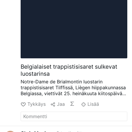
Belgialaiset trappistisisaret sulkevat
luostarinsa
Notre-Dame de Brialmontin luostarin
trappistisisaret Tilffissä, Liègen hiippakunnassa
Belgiassa, viettivät 25. heinäkuuta kiitospäivän
eukaristian ennen lähtöään luostarista, jossa he
Tykkäys
Jaa
Lisää
olivat asuneet 65 vuotta.
Eukaristian toimitti
Liègen piispa Jean-Pierre Delville yhdessä
Orvalin apotin ja Brialmontin yhteisön johtajan
Dom Xavier Frisquen kanssa.
Yhteisössä on
jäljellä enää kuusi sisarta. Luostarikunta ilmoitti