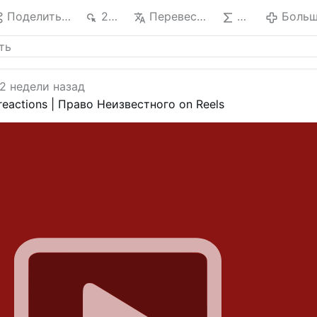
Поделиться
294
Перевести
ИИ
Боль
2 недели назад
 reactions | Право Неизвестного on Reels