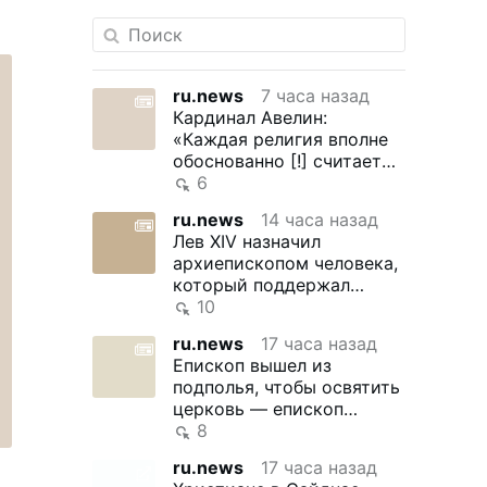
ru.news
7 часа назад
Кардинал Авелин:
«Каждая религия вполне
обоснованно [!] считает
себя истинной»
6
ru.news
14 часа назад
Лев XIV назначил
архиепископом человека,
который поддержал
обязательную вакцинацию
10
и высоко оценил …
ru.news
17 часа назад
Епископ вышел из
подполья, чтобы освятить
церковь — епископ
Шнайдер
8
ru.news
17 часа назад