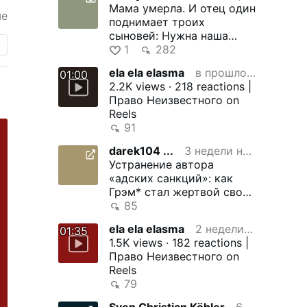
Мама умерла. И отец один
ше
поднимает троих
сыновей: Нужна наша
помощь
1
282
ela ela elasma
в прошлом месяце
01:00
2.2K views · 218 reactions |
Право Неизвестного on
Reels
91
darek104 ...
3 недели назад
Устранение автора
«адских санкций»: как
Грэм* стал жертвой своей
же игры
85
ela ela elasma
2 недели назад
01:35
1.5K views · 182 reactions |
Право Неизвестного on
Reels
79
Sven Christian Köhler
6 дня назад