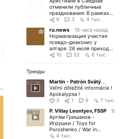
Христиане в Сайднае
отменили публичные
5
празднования: В рамках
беспрецедентного шага
9
3
4 тыс.
христиане сирийского …
ru.news
19 часа назад
Нормализация участия
псевдо-диаконис у
алтаря: 26 июля приход
е
Тимелькам в Линцкой
10
52
6 тыс.
епархии (Австрия) …
Тренды
н
Martin - Patrón Svätý Malachiáš
5 года назад
52:16
 к
Veľmi dôležité informácie !
Apokalypsa !
е
3
1
9
7 тыс.
P. Vitlay Leontyev, FSSP
9 года назад
08:13
Артём Гришанов -
Игрушки / Toys for
Poroshenko / War in
ас
Ukraine (English subtitles)
4 тыс.