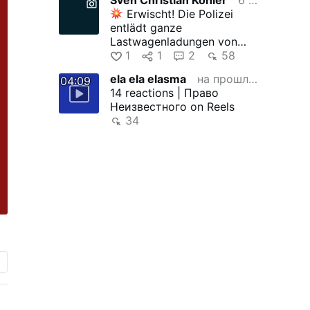
Erwischt! Die Polizei
entlädt ganze
Lastwagenladungen von
Männern im Militäralter, um
1
1
2
58
die spanische …
ela ela elasma
на прошлой неделе
04:09
14 reactions | Право
Неизвестного on Reels
34