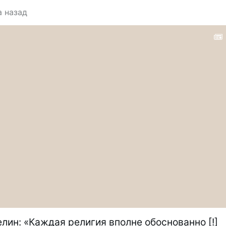
а назад
лин: «Каждая религия вполне обоснованно [!]