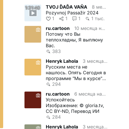
TVOJ ĎAĎA VAŇA
8 месяца назад
1:31:40
Pozyvnoj Passažir 2024
1
1
1
1 тыс.
ru.cartoon
10 месяца назад
Потому что Вы
теплохладны, Я выплюну
Вас.
383
Henryk Lahola
3 месяца назад
Русским места не
нашлось. Опять Сегодня в
программе "Мы в курсе"
обсуждали, кто и зачем
294
переодевает …
ru.cartoon
6 месяца назад
Успокойтесь
Изображение: © gloria.tv,
CC BY-ND, Перевод ИИ
284
Henryk Lahola
3 месяца назад