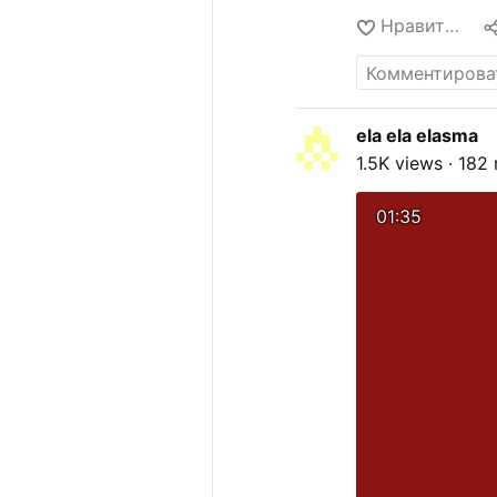
Нравится
ela ela elasma
1.5K views · 182
01:35