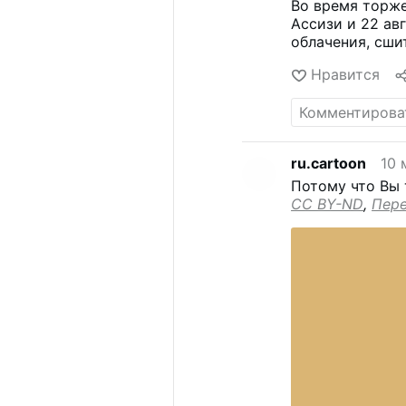
Во время торже
Ассизи и 22 ав
облачения, сш
Сорчинелли (51
Нравится
Corriere.it 2 авг
XIV веков, изо
Римини, создан
иллюминаторов
Сорчинелли отм
ru.cartoon
10 
специально для
Потому что Вы 
использоваться
CC BY-ND
,
Пер
кардиналом, и 
собратьями из 
эту же митру в
помогло Сорчин
Проработав бол