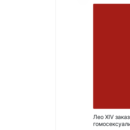
Лео XIV зака
гомосексуали