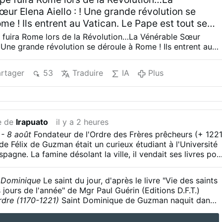
ur Elena Aiello : ! Une grande révolution se
me ! Ils entrent au Vatican. Le Pape est tout seul,
tiennent le Pape. Ils le prennent avec force. Ils le
 fuira Rome lors de la Révolution…La Vénérable Sœur
qu’à le faire tomber. Ils le lient. Oh mon Dieu ! Oh
 ! Une grande révolution se déroule à Rome ! Ils entrent au
e est tout seul, il prie. Ils tiennent le Pape. Ils le prennent
ls lui donnent des coups de pied. Quelle scène
 le frappent jusqu’à le faire tomber. Ils le lient. Oh mon
la est terrible ! …
rtager
53
Traduire
IA
Plus
Dieu ! Ils lui donnent des coups de pied. Quelle scène
 est terrible ! …
e de
Irapuato
il y a 2 heures
- 8 août
Fondateur de l'Ordre des Frères prêcheurs (+ 1221
 de Félix de Guzman était un curieux étudiant à l'Université
pagne. La famine désolant la ville, il vendait ses livres pou
res. Tout saint Dominique est inscrit dans ce geste : étudie
hose, mais le souci des hommes est premier. Devenu
t Dominique
Le saint du jour, d'après le livre "Vie des saints
r d'Osma en Vieille-Castille, il accompagne son évêque
 jours de l'année" de Mgr Paul Guérin (Editions D.F.T.)
 et c'est en traversant le midi de la France que tous deux
rdre
(1170-1221)
Saint Dominique de Guzman naquit dans
 les ravages de l'hérésie des cathares
(*)
. Diègue et
ille. Sa mère, avant sa naissance, eut une vision étrange; il
 Rome et obtiennent du pape Innocent III la mission de
 l'enfant qu'elle allait mettre bientôt au monde sous la