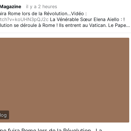
 Magazine
il y a 2 heures
ira Rome lors de la Révolution…Vidéo :
atch?v=koUHN3pQJ2c
La Vénérable Sœur Elena Aiello : !
ution se déroule à Rome ! Ils entrent au Vatican. Le Pape
prie. Ils tiennent le Pape. Ils le prennent avec force. Ils le
le faire tomber. Ils le lient. Oh mon Dieu ! Oh mon Dieu ! Ils
oups de pied. Quelle scène horrible ! Cela est terrible ! …
log
pe fuira Rome lors de la Révolution…La