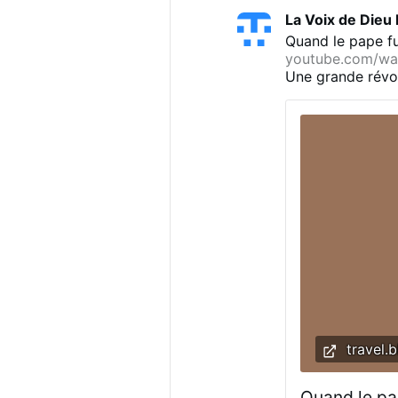
La Voix de Dieu
Quand le pape fu
youtube.com/w
Une grande révol
est tout seul, il 
frappent jusqu’à 
lui donnent des c
travel.b
Quand le pa