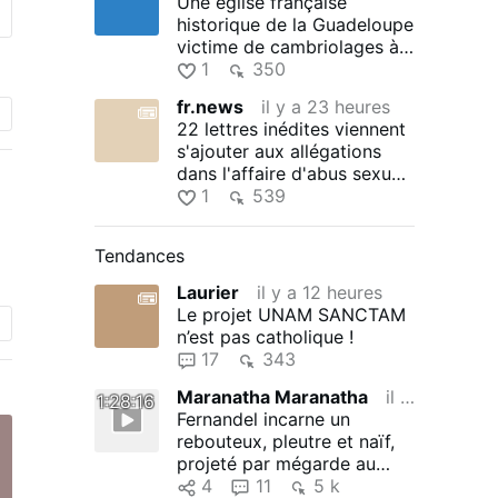
Une église française
historique de la Guadeloupe
victime de cambriolages à
répétition
1
350
fr.news
il y a 23 heures
22 lettres inédites viennent
s'ajouter aux allégations
dans l'affaire d'abus sexuels
impliquant Rupnik
1
539
Tendances
Laurier
il y a 12 heures
Le projet UNAM SANCTAM
n’est pas catholique !
17
343
Maranatha Maranatha
il y a 12 heures
1:28:16
Fernandel incarne un
rebouteux, pleutre et naïf,
projeté par mégarde au
XVIe siècle à la cour de …
4
11
5 k