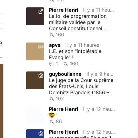
Pierre Henri
il y a 11 heures
La loi de programmation
,
militaire validée par le
a
Conseil constitutionnel,
sans réserve
166
s
9
apvs
il y a 11 heures
L.E. et son "intolérable
9
Evangile" !
1
160
guyboulianne
il y a 9 heures
e
Le juge de la Cour suprême
des États-Unis, Louis
Dembitz Brandeis (1856 –
1941), était un crypto-juif …
107
Pierre Henri
il y a 12 heures
86
Pierre Henri
il y a 12 heures
euroscope.media Plus de 1