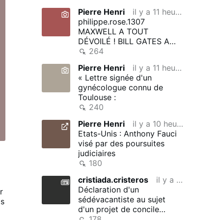
Pierre Henri
il y a 11 heures
philippe.rose.1307
MAXWELL A TOUT
DÉVOILÉ ! BILL GATES A
CLONÉ DES MILLERS
264
D’ENFANTS SUR L’ÎLE
Pierre Henri
il y a 11 heures
D’EPSTEIN …
« Lettre signée d'un
gynécologue connu de
Toulouse :
240
Pierre Henri
il y a 10 heures
Etats-Unis : Anthony Fauci
visé par des poursuites
judiciaires
180
cristiada.cristeros
il y a 10 heures
Déclaration d'un
r
sédévacantiste au sujet
as
d'un projet de concile
général imparfait
178