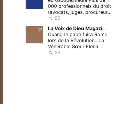
000 professionnels du droit
(avocats, juges, procureurs
et autres juristes …
82
La Voix de Dieu Magazine
il y a 2 heures
Quand le pape fuira Rome
lors de la Révolution…La
Vénérable Sœur Elena
Aiello : ! Une grande
53
révolution …