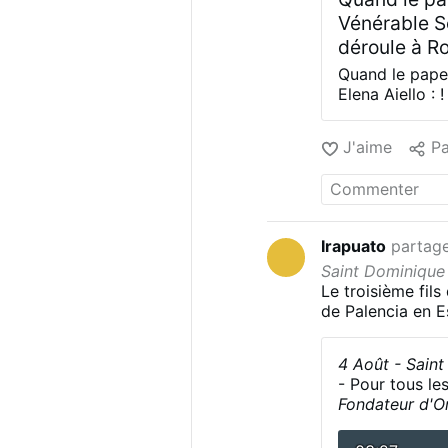
Vénérable Sœ
déroule à Ro
il prie. Ils 
Quand le pape
frappent jus
Elena Aiello :
Vatican. Le Pap
mon Dieu ! I
avec force. Ils
horrible ! Ce
J'aime
Pa
Dieu ! Oh mon 
horrible ! Cela
Irapuato
partag
Saint Dominique
Le troisième fils
de Palencia en Es
secourir les pauv
est une bonne c
4 Août - Sain
chanoine régulie
- Pour tous les
Diègue en voyage
Fondateur d'O
sont frappés par
la Vieille-Cast
Dominique vont à
lui sembla voir