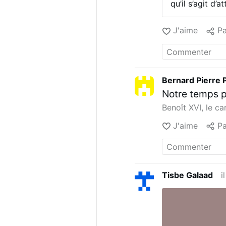
qu’il s’agit d’
n’est en réalit
réseaux socia
J'aime
Pa
National, avec
retenir ses cou
soit se sont a
certain nombre
partageant av
Bernard Pierre 
n’ont rien de 
Notre temps p
(Fernandel) da
je me comprend
Benoît XVI, le car
campagne prési
entre gens re
J'aime
Pa
sûr. L’objectif
Tisbe Galaad
i