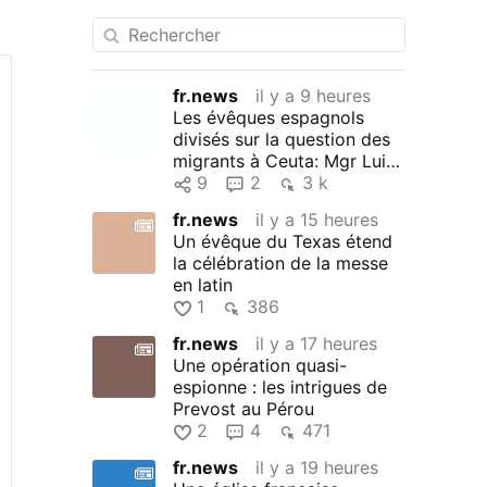
fr.news
il y a 9 heures
Les évêques espagnols
divisés sur la question des
migrants à Ceuta: Mgr Luis
Argüello, archevêque de …
9
2
3 k
fr.news
il y a 15 heures
Un évêque du Texas étend
la célébration de la messe
en latin
1
386
fr.news
il y a 17 heures
Une opération quasi-
espionne : les intrigues de
Prevost au Pérou
2
4
471
fr.news
il y a 19 heures