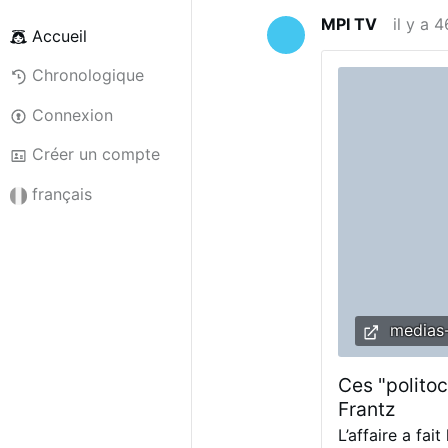
MPI TV
il y a 
Accueil
Chronologique
Connexion
Créer un compte
français
medias-
Ces "politoc
Frantz
L’affaire a fai